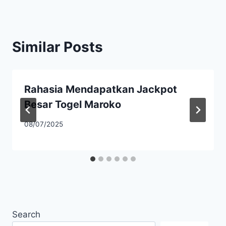
Similar Posts
Rahasia Mendapatkan Jackpot
Besar Togel Maroko
08/07/2025
Search