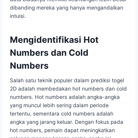
dibanding mereka yang hanya mengandalkan
intuisi.
Mengidentifikasi Hot
Numbers dan Cold
Numbers
Salah satu teknik populer dalam prediksi togel
2D adalah membedakan hot numbers dan cold
numbers. Hot numbers adalah angka-angka
yang muncul lebih sering dalam periode
tertentu, sementara cold numbers adalah
angka yang jarang keluar. Dengan fokus pada
hot numbers, pemain dapat meningkatkan