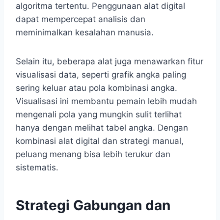
algoritma tertentu. Penggunaan alat digital
dapat mempercepat analisis dan
meminimalkan kesalahan manusia.
Selain itu, beberapa alat juga menawarkan fitur
visualisasi data, seperti grafik angka paling
sering keluar atau pola kombinasi angka.
Visualisasi ini membantu pemain lebih mudah
mengenali pola yang mungkin sulit terlihat
hanya dengan melihat tabel angka. Dengan
kombinasi alat digital dan strategi manual,
peluang menang bisa lebih terukur dan
sistematis.
Strategi Gabungan dan