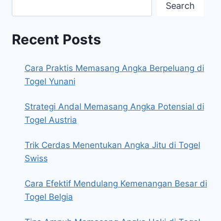
Search
Recent Posts
Cara Praktis Memasang Angka Berpeluang di
Togel Yunani
Strategi Andal Memasang Angka Potensial di
Togel Austria
Trik Cerdas Menentukan Angka Jitu di Togel
Swiss
Cara Efektif Mendulang Kemenangan Besar di
Togel Belgia