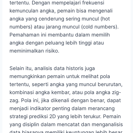
tertentu. Dengan mempelajari frekuensi
kemunculan angka, pemain bisa mengenali
angka yang cenderung sering muncul (hot
numbers) atau jarang muncul (cold numbers).
Pemahaman ini membantu dalam memilih
angka dengan peluang lebih tinggi atau
meminimalkan risiko.
Selain itu, analisis data historis juga
memungkinkan pemain untuk melihat pola
tertentu, seperti angka yang muncul berurutan,
kombinasi angka kembar, atau pola angka zig-
zag. Pola ini, jika dikenali dengan benar, dapat
menjadi indikator penting dalam merancang
strategi prediksi 2D yang lebih terukur. Pemain
yang disiplin dalam mencatat dan menganalisis
data biasanya memiliki keuntungan lebih besar