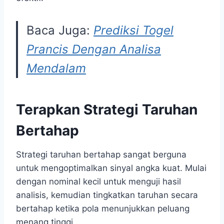
Baca Juga:
Prediksi Togel
Prancis Dengan Analisa
Mendalam
Terapkan Strategi Taruhan
Bertahap
Strategi taruhan bertahap sangat berguna
untuk mengoptimalkan sinyal angka kuat. Mulai
dengan nominal kecil untuk menguji hasil
analisis, kemudian tingkatkan taruhan secara
bertahap ketika pola menunjukkan peluang
menang tinggi.