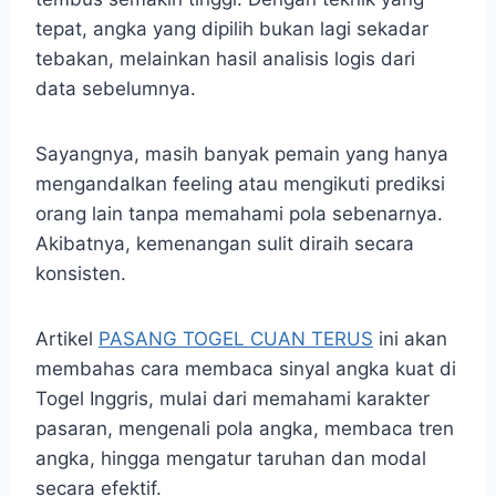
tepat, angka yang dipilih bukan lagi sekadar
tebakan, melainkan hasil analisis logis dari
data sebelumnya.
Sayangnya, masih banyak pemain yang hanya
mengandalkan feeling atau mengikuti prediksi
orang lain tanpa memahami pola sebenarnya.
Akibatnya, kemenangan sulit diraih secara
konsisten.
Artikel
PASANG TOGEL CUAN TERUS
ini akan
membahas cara membaca sinyal angka kuat di
Togel Inggris, mulai dari memahami karakter
pasaran, mengenali pola angka, membaca tren
angka, hingga mengatur taruhan dan modal
secara efektif.