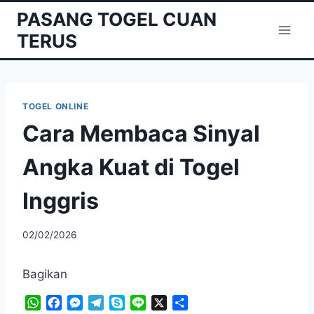
Skip
PASANG TOGEL CUAN
to
TERUS
content
TOGEL ONLINE
Cara Membaca Sinyal
Angka Kuat di Togel
Inggris
02/02/2026
Bagikan
W
F
M
T
S
L
X
S