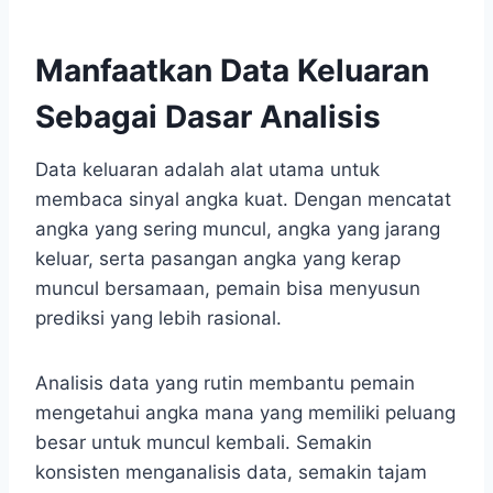
Manfaatkan Data Keluaran
Sebagai Dasar Analisis
Data keluaran adalah alat utama untuk
membaca sinyal angka kuat. Dengan mencatat
angka yang sering muncul, angka yang jarang
keluar, serta pasangan angka yang kerap
muncul bersamaan, pemain bisa menyusun
prediksi yang lebih rasional.
Analisis data yang rutin membantu pemain
mengetahui angka mana yang memiliki peluang
besar untuk muncul kembali. Semakin
konsisten menganalisis data, semakin tajam