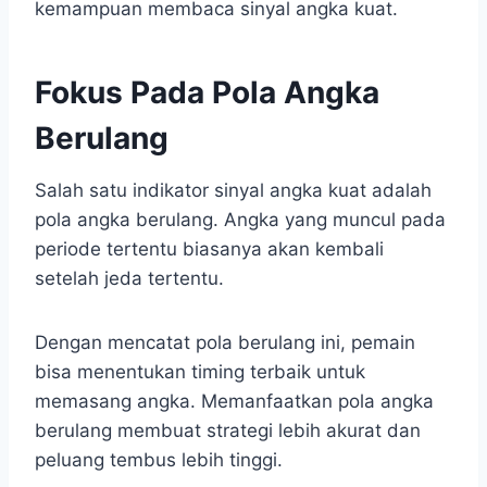
kemampuan membaca sinyal angka kuat.
Fokus Pada Pola Angka
Berulang
Salah satu indikator sinyal angka kuat adalah
pola angka berulang. Angka yang muncul pada
periode tertentu biasanya akan kembali
setelah jeda tertentu.
Dengan mencatat pola berulang ini, pemain
bisa menentukan timing terbaik untuk
memasang angka. Memanfaatkan pola angka
berulang membuat strategi lebih akurat dan
peluang tembus lebih tinggi.