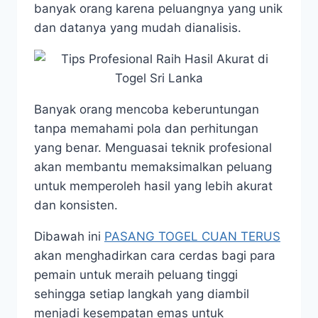
banyak orang karena peluangnya yang unik
dan datanya yang mudah dianalisis.
Banyak orang mencoba keberuntungan
tanpa memahami pola dan perhitungan
yang benar. Menguasai teknik profesional
akan membantu memaksimalkan peluang
untuk memperoleh hasil yang lebih akurat
dan konsisten.
Dibawah ini
PASANG TOGEL CUAN TERUS
akan menghadirkan cara cerdas bagi para
pemain untuk meraih peluang tinggi
sehingga setiap langkah yang diambil
menjadi kesempatan emas untuk