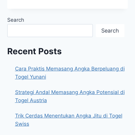
Search
Search
Recent Posts
Cara Praktis Memasang Angka Berpeluang di
Togel Yunani
Strategi Andal Memasang Angka Potensial di
Togel Austria
Trik Cerdas Menentukan Angka Jitu di Togel
Swiss