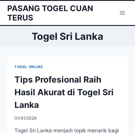
Skip
PASANG TOGEL CUAN
to
TERUS
content
Togel Sri Lanka
TOGEL ONLINE
Tips Profesional Raih
Hasil Akurat di Togel Sri
Lanka
01/31/2026
Togel Sri Lanka menjadi topik menarik bagi