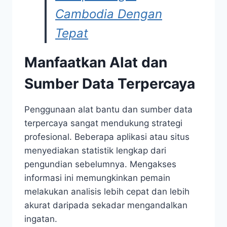
Cambodia Dengan
Tepat
Manfaatkan Alat dan
Sumber Data Terpercaya
Penggunaan alat bantu dan sumber data
terpercaya sangat mendukung strategi
profesional. Beberapa aplikasi atau situs
menyediakan statistik lengkap dari
pengundian sebelumnya. Mengakses
informasi ini memungkinkan pemain
melakukan analisis lebih cepat dan lebih
akurat daripada sekadar mengandalkan
ingatan.