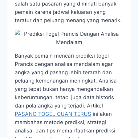
salah satu pasaran yang diminati banyak
pemain karena jadwal keluaran yang
teratur dan peluang menang yang menarik.
Banyak pemain mencari prediksi togel
Prancis dengan analisa mendalam agar
angka yang dipasang lebih terarah dan
peluang kemenangan meningkat. Analisa
yang tepat bukan hanya mengandalkan
keberuntungan, tetapi juga data historis
dan pola angka yang terjadi. Artikel
PASANG TOGEL CUAN TERUS
ini akan
membahas metode prediksi, strategi
analisa, dan tips memanfaatkan prediksi