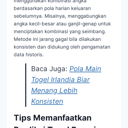
menggunakan kombinasi angka
berdasarkan pola harian keluaran
sebelumnya. Misalnya, menggabungkan
angka kecil-besar atau ganjil-genap untuk
menciptakan kombinasi yang seimbang.
Metode ini jarang gagal bila dilakukan
konsisten dan didukung oleh pengamatan
data historis.
Baca Juga:
Pola Main
Togel Irlandia Biar
Menang Lebih
Konsisten
Tips Memanfaatkan