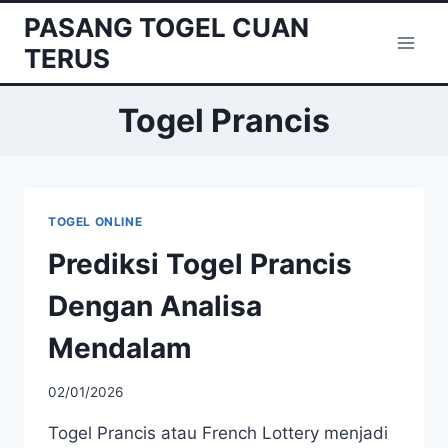
Skip
PASANG TOGEL CUAN
to
TERUS
content
Togel Prancis
TOGEL ONLINE
Prediksi Togel Prancis
Dengan Analisa
Mendalam
02/01/2026
Togel Prancis atau French Lottery menjadi