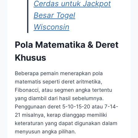
Cerdas untuk Jackpot
Besar Togel
Wisconsin
Pola Matematika & Deret
Khusus
Beberapa pemain menerapkan pola
matematis seperti deret aritmetika,
Fibonacci, atau segmen angka tertentu
yang diambil dari hasil sebelumnya.
Penggunaan deret 5-10-15-20 atau 7-14-
21 misalnya, kerap dianggap memiliki
keteraturan yang dapat digunakan dalam
menyusun angka pilihan.