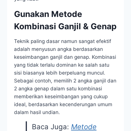
Gunakan Metode
Kombinasi Ganjil & Genap
Teknik paling dasar namun sangat efektif
adalah menyusun angka berdasarkan
keseimbangan ganjil dan genap. Kombinasi
yang tidak terlalu dominan ke salah satu
sisi biasanya lebih berpeluang muncul.
Sebagai contoh, memilih 2 angka ganjil dan
2 angka genap dalam satu kombinasi
memberikan keseimbangan yang cukup
ideal, berdasarkan kecenderungan umum
dalam hasil undian.
Baca Juga:
Metode