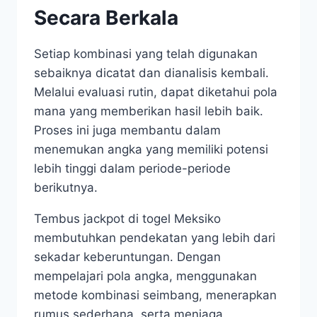
Secara Berkala
Setiap kombinasi yang telah digunakan
sebaiknya dicatat dan dianalisis kembali.
Melalui evaluasi rutin, dapat diketahui pola
mana yang memberikan hasil lebih baik.
Proses ini juga membantu dalam
menemukan angka yang memiliki potensi
lebih tinggi dalam periode-periode
berikutnya.
Tembus jackpot di togel Meksiko
membutuhkan pendekatan yang lebih dari
sekadar keberuntungan. Dengan
mempelajari pola angka, menggunakan
metode kombinasi seimbang, menerapkan
rumus sederhana, serta menjaga