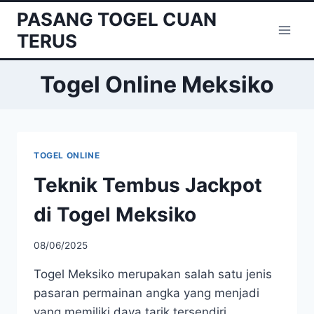
Skip
PASANG TOGEL CUAN
to
TERUS
content
Togel Online Meksiko
TOGEL ONLINE
Teknik Tembus Jackpot
di Togel Meksiko
08/06/2025
Togel Meksiko merupakan salah satu jenis
pasaran permainan angka yang menjadi
yang memiliki daya tarik tersendiri.