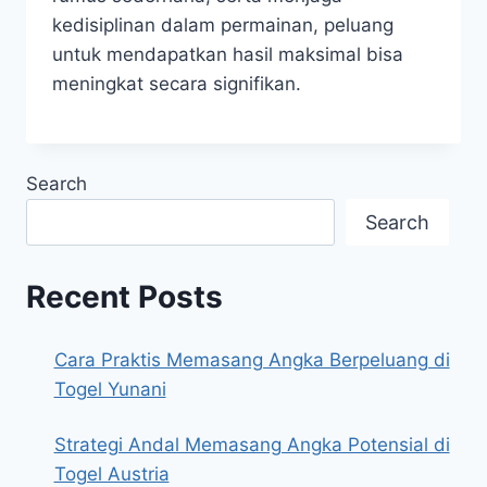
kedisiplinan dalam permainan, peluang
untuk mendapatkan hasil maksimal bisa
meningkat secara signifikan.
Search
Search
Recent Posts
Cara Praktis Memasang Angka Berpeluang di
Togel Yunani
Strategi Andal Memasang Angka Potensial di
Togel Austria