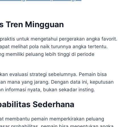
s Tren Mingguan
aktis untuk mengetahui pergerakan angka favorit.
at melihat pola naik turunnya angka tertentu.
 memiliki peluang lebih tinggi di periode
kan evaluasi strategi sebelumnya. Pemain bisa
an mana yang jarang. Dengan data ini, keputusan
an informasi nyata, bukan sekadar insting.
abilitas Sederhana
apat membantu pemain memperkirakan peluang
sar probabilitas, pemain bisa menentukan angka