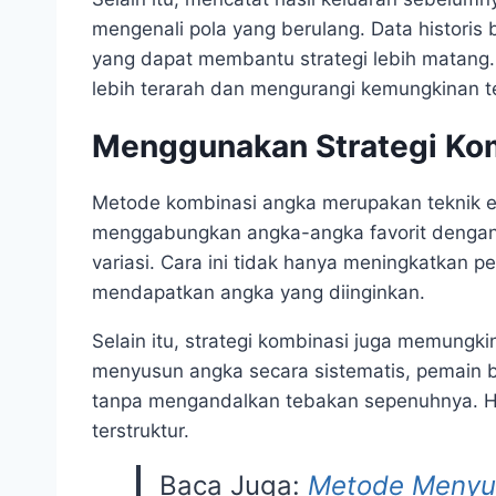
mengenali pola yang berulang. Data historis
yang dapat membantu strategi lebih matang
lebih terarah dan mengurangi kemungkinan t
Menggunakan Strategi Ko
Metode kombinasi angka merupakan teknik e
menggabungkan angka-angka favorit dengan
variasi. Cara ini tidak hanya meningkatkan 
mendapatkan angka yang diinginkan.
Selain itu, strategi kombinasi juga memungk
menyusun angka secara sistematis, pemain b
tanpa mengandalkan tebakan sepenuhnya. Hal
terstruktur.
Baca Juga:
Metode Menyus