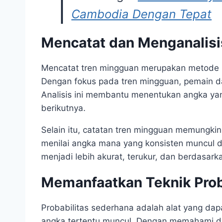
Cambodia Dengan Tepat
Mencatat dan Menganalisi
Mencatat tren mingguan merupakan metode pr
Dengan fokus pada tren mingguan, pemain dap
Analisis ini membantu menentukan angka yang
berikutnya.
Selain itu, catatan tren mingguan memungkin
menilai angka mana yang konsisten muncul d
menjadi lebih akurat, terukur, dan berdasark
Memanfaatkan Teknik Prob
Probabilitas sederhana adalah alat yang d
angka tertentu muncul. Dengan memahami da