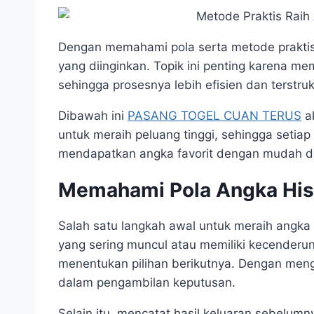
Dengan memahami pola serta metode praktis
yang diinginkan. Topik ini penting karena m
sehingga prosesnya lebih efisien dan terstruk
Dibawah ini
PASANG TOGEL CUAN TERUS
ak
untuk meraih peluang tinggi, sehingga setia
mendapatkan angka favorit dengan mudah da
Memahami Pola Angka His
Salah satu langkah awal untuk meraih angka f
yang sering muncul atau memiliki kecenderu
menentukan pilihan berikutnya. Dengan menga
dalam pengambilan keputusan.
Selain itu, mencatat hasil keluaran sebelu