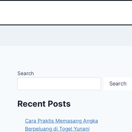
Search
Search
Recent Posts
Cara Praktis Memasang Angka
Berpeluang di Togel Yunani