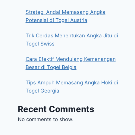
Strategi Andal Memasang Angka
Potensial di Togel Austria
Trik Cerdas Menentukan Angka Jitu di
Togel Swiss
Cara Efektif Mendulang Kemenangan
Besar di Togel Belgia
Tips Ampuh Memasang Angka Hoki di
Togel Georgia
Recent Comments
No comments to show.