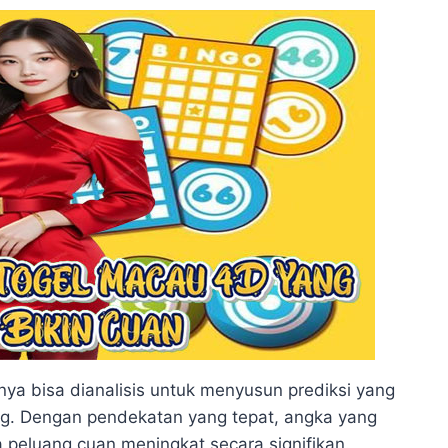
nya bisa dianalisis untuk menyusun prediksi yang
ing. Dengan pendekatan yang tepat, angka yang
a peluang cuan meningkat secara signifikan.