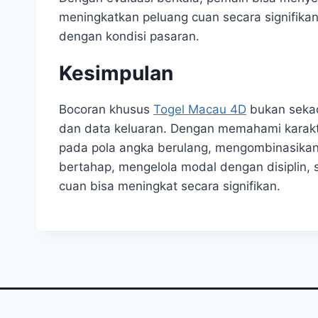
meningkatkan peluang cuan secara signifika
dengan kondisi pasaran.
Kesimpulan
Bocoran khusus
Togel Macau 4D
bukan sekada
dan data keluaran. Dengan memahami karakt
pada pola angka berulang, mengombinasikan
bertahap, mengelola modal dengan disiplin, s
cuan bisa meningkat secara signifikan.