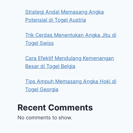
Strategi Andal Memasang Angka
Potensial di Togel Austria
Trik Cerdas Menentukan Angka Jitu di
Togel Swiss
Cara Efektif Mendulang Kemenangan
Besar di Togel Belgia
Tips Ampuh Memasang Angka Hoki di
Togel Georgia
Recent Comments
No comments to show.