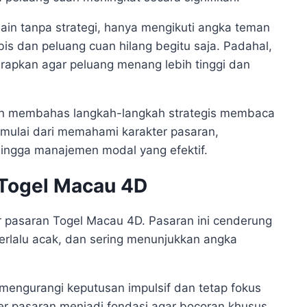
in tanpa strategi, hanya mengikuti angka teman
bis dan peluang cuan hilang begitu saja. Padahal,
rapkan agar peluang menang lebih tinggi dan
an membahas langkah-langkah strategis membaca
 mulai dari memahami karakter pasaran,
ingga manajemen modal yang efektif.
 Togel Macau 4D
pasaran Togel Macau 4D. Pasaran ini cenderung
k terlalu acak, dan sering menunjukkan angka
mengurangi keputusan impulsif dan tetap fokus
er pasaran menjadi fondasi agar bocoran khusus