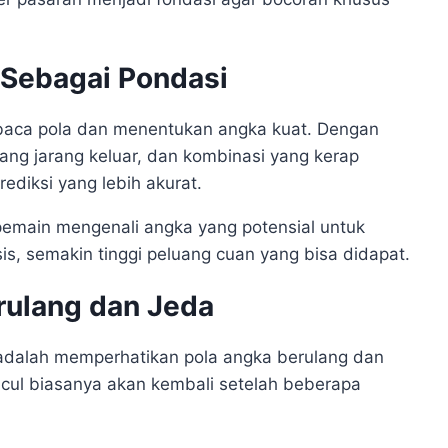
 Sebagai Pondasi
baca pola dan menentukan angka kuat. Dengan
ang jarang keluar, dan kombinasi yang kerap
diksi yang lebih akurat.
emain mengenali angka yang potensial untuk
is, semakin tinggi peluang cuan yang bisa didapat.
rulang dan Jeda
adalah memperhatikan pola angka berulang dan
ul biasanya akan kembali setelah beberapa