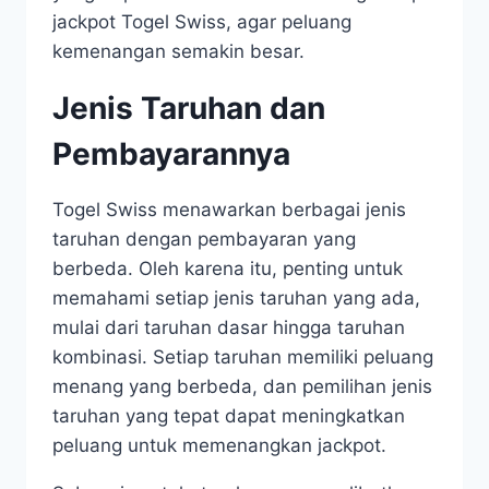
jackpot Togel Swiss, agar peluang
kemenangan semakin besar.
Jenis Taruhan dan
Pembayarannya
Togel Swiss menawarkan berbagai jenis
taruhan dengan pembayaran yang
berbeda. Oleh karena itu, penting untuk
memahami setiap jenis taruhan yang ada,
mulai dari taruhan dasar hingga taruhan
kombinasi. Setiap taruhan memiliki peluang
menang yang berbeda, dan pemilihan jenis
taruhan yang tepat dapat meningkatkan
peluang untuk memenangkan jackpot.