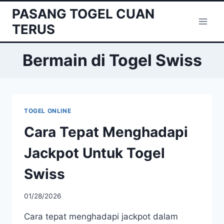
Skip
PASANG TOGEL CUAN
to
TERUS
content
Bermain di Togel Swiss
TOGEL ONLINE
Cara Tepat Menghadapi
Jackpot Untuk Togel
Swiss
01/28/2026
Cara tepat menghadapi jackpot dalam